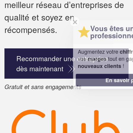
meilleur réseau d’entreprises de
qualité et soyez en
✕
Vous êtes un
récompensés.
professionnel ?
Augmentez votre
e
chiffre d'affaires
Recommander une entreprise
vos
tout en gagnant de
marges
!
nouveaux clients
dès maintenant
En savoir plus
Gratuit et sans engagements