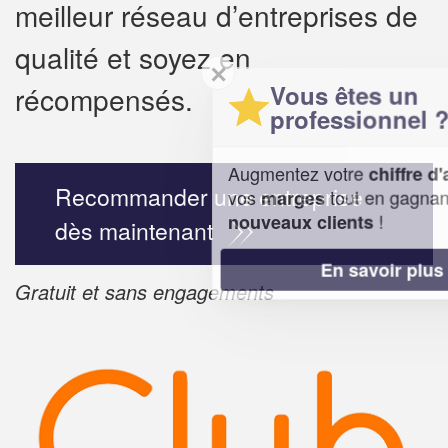
meilleur réseau d’entreprises de
qualité et soyez en
✕
Vous êtes un
récompensés.
professionnel ?
Augmentez votre
et
chiffre d'affaires
Recommander une entreprise
vos
tout en gagnant de
marges
!
nouveaux clients
dès maintenant
En savoir plus
Gratuit et sans engagements