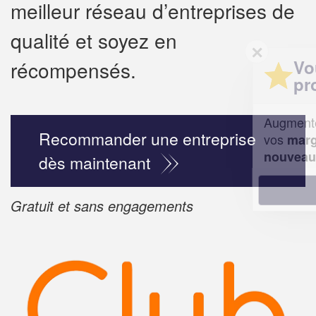
meilleur réseau d’entreprises de
qualité et soyez en
✕
Vous êtes un
récompensés.
professionnel 
Augmentez votre
chiffre d'
Recommander une entreprise
vos
tout en gagnan
marges
!
nouveaux clients
dès maintenant
En savoir plus
Gratuit et sans engagements