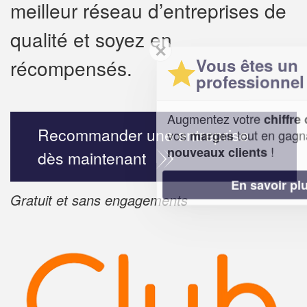
meilleur réseau d’entreprises de
qualité et soyez en
✕
Vous êtes un
récompensés.
professionnel ?
Augmentez votre
et
chiffre d'affaires
Recommander une entreprise
vos
tout en gagnant de
marges
!
nouveaux clients
dès maintenant
En savoir plus
Gratuit et sans engagements