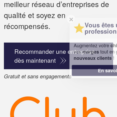
meilleur réseau d’entreprises de
qualité et soyez en
✕
Vous êtes un
récompensés.
professionnel ?
Augmentez votre
chiffre d'affaires
Recommander une entreprise
vos
tout en gagnant de
marges
!
nouveaux clients
dès maintenant
En savoir plus
Gratuit et sans engagements