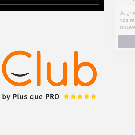
Augmentez votre
et
chiffre d'affaires
vos
tout en gagnant de
marges
!
nouveaux clients
En savoir plus