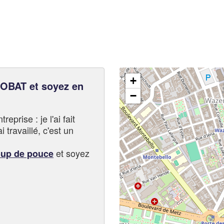
+
BAT et soyez en
−
eprise : je l'ai fait
i travaillé, c'est un
et soyez
oup de pouce