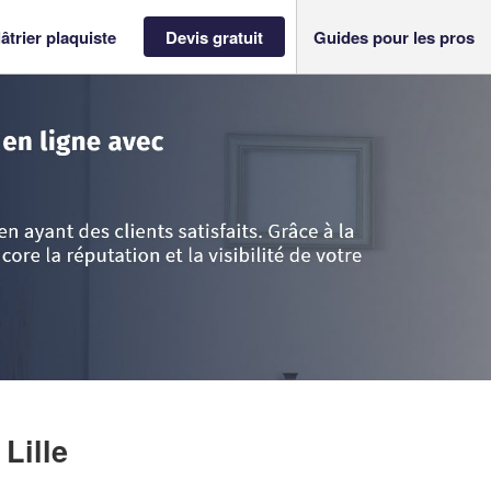
âtrier plaquiste
Devis gratuit
Guides pour les pros
s
>
Nord
>
Lille
>
Société ARCOBAT (SAS)
 Lille