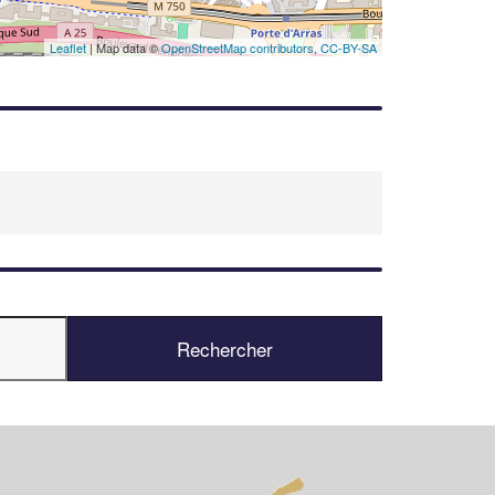
Leaflet
| Map data ©
OpenStreetMap contributors,
CC-BY-SA