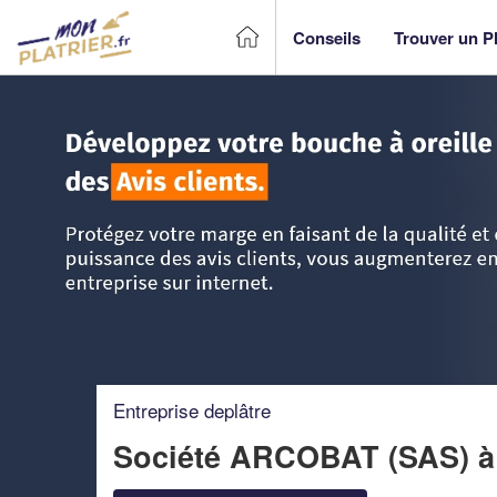
Conseils
Trouver un Pl
Accueil
>
Trouver un Plâtrier plaquiste
>
Nord Pas-de-Calai
Entreprise deplâtre
Société ARCOBAT (SAS)
à