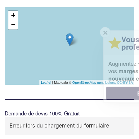
+
−
✕
Vous êtes un
professionnel ?
Augmentez votre
chiffre d'affaires
vos
tout en gagnant de
marges
!
nouveaux clients
Leaflet
| Map data ©
OpenStreetMap contributors,
CC-BY-SA
En savoir plus
Demande de devis 100% Gratuit
Erreur lors du chargement du formulaire