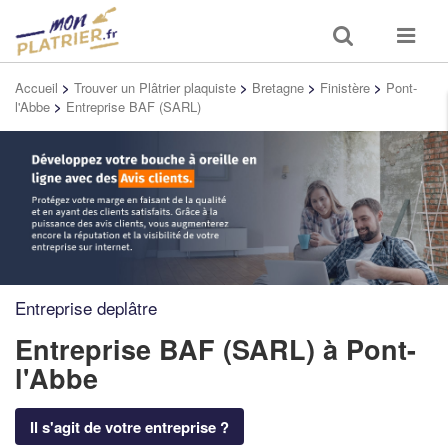
Toggle
Toggle
search
navigat
Accueil
>
Trouver un Plâtrier plaquiste
>
Bretagne
>
Finistère
>
Pont-
l'Abbe
>
Entreprise BAF (SARL)
Entreprise deplâtre
Entreprise BAF (SARL)
à Pont-
l'Abbe
Il s'agit de votre entreprise ?