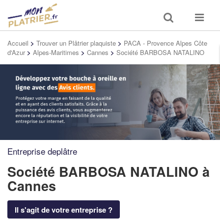
Toggle
Toggle
search
navigat
Accueil
>
Trouver un Plâtrier plaquiste
>
PACA - Provence Alpes Côte
d'Azur
>
Alpes-Maritimes
>
Cannes
>
Société BARBOSA NATALINO
Entreprise deplâtre
Société BARBOSA NATALINO
à
Cannes
Il s'agit de votre entreprise ?