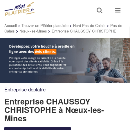
Toggle
Toggle
search
navigat
Accueil
>
Trouver un Plâtrier plaquiste
>
Nord Pas-de-Calais
>
Pas-de-
Calais
>
Nœux-les-Mines
>
Entreprise CHAUSSOY CHRISTOPHE
Entreprise deplâtre
Entreprise CHAUSSOY
CHRISTOPHE
à Nœux-les-
Mines