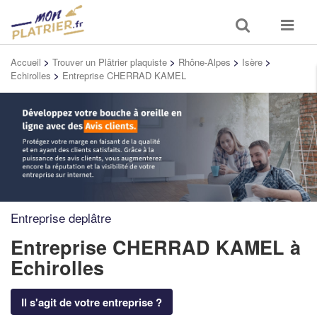
Toggle
Toggle
search
navigat
Accueil
>
Trouver un Plâtrier plaquiste
>
Rhône-Alpes
>
Isère
>
Echirolles
>
Entreprise CHERRAD KAMEL
Entreprise deplâtre
Entreprise CHERRAD KAMEL
à
Echirolles
Il s'agit de votre entreprise ?