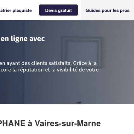
âtrier plaquiste
Devis gratuit
Guides pour les pros
ine-et-Marne
>
Vaires-sur-Marne
>
Entreprise DEPARPE STEPHANE
EPHANE
à Vaires-sur-Marne