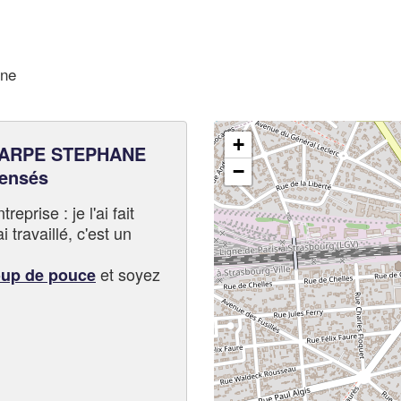
rne
+
PARPE STEPHANE
−
pensés
eprise : je l'ai fait
i travaillé, c'est un
et soyez
oup de pouce