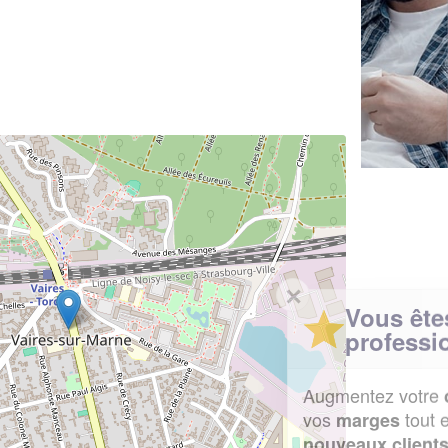
✕
Vous êtes un
professionnel ?
Augmentez votre
et
chiffre d'affaires
vos
tout en gagnant de
marges
!
nouveaux clients