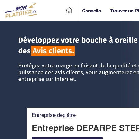
Conseils
Trouver un Pl
Accueil
>
Trouver un Plâtrier plaquiste
>
Ile-de-France
>
Se
Entreprise deplâtre
Entreprise DEPARPE ST