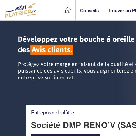
Conseils
Trouver un Pl
Accueil
>
Trouver un Plâtrier plaquiste
>
Rhône-Alpes
>
Rh
Entreprise deplâtre
Société DMP RENO’V (SA