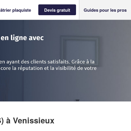
âtrier plaquiste
Devis gratuit
Guides pour les pros
ône
>
Venissieux
>
Société DMP RENO’V (SAS)
S)
à Venissieux