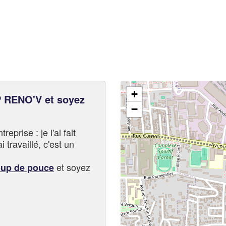
+
RENO'V et soyez
−
eprise : je l'ai fait
i travaillé, c'est un
et soyez
oup de pouce