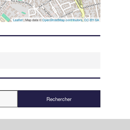
Leaflet
| Map data ©
OpenStreetMap contributors,
CC-BY-SA