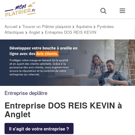
Toggle
Toggle
search
navigat
Accueil
>
Trouver un Plâtrier plaquiste
>
Aquitaine
>
Pyrénées-
Atlantiques
>
Anglet
>
Entreprise DOS REIS KEVIN
Entreprise deplâtre
Entreprise DOS REIS KEVIN
à
Anglet
Il s'agit de votre entreprise ?