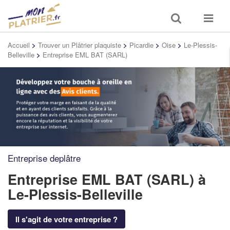
Toggle
Toggle
search
navigat
Accueil
>
Trouver un Plâtrier plaquiste
>
Picardie
>
Oise
>
Le-Plessis-
Belleville
>
Entreprise EML BAT (SARL)
Entreprise deplâtre
Entreprise EML BAT (SARL)
à
Le-Plessis-Belleville
Il s'agit de votre entreprise ?