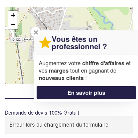
+
−
✕
Vous êtes un
professionnel ?
Augmentez votre
et
chiffre d'affaires
vos
tout en gagnant de
marges
!
nouveaux clients
Leaflet
| Map data ©
OpenStreetMap contributors,
CC-BY-SA
En savoir plus
Demande de devis 100% Gratuit
Erreur lors du chargement du formulaire