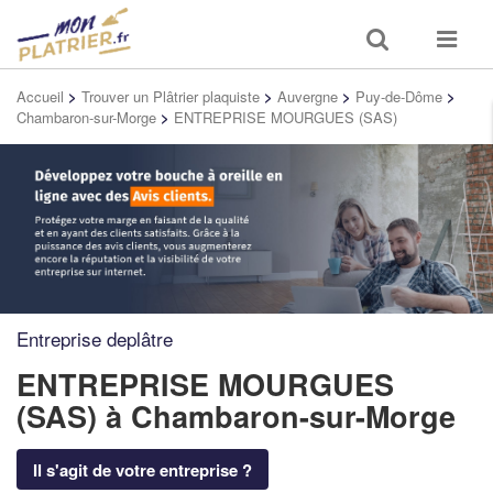
Toggle
Toggle
search
navigat
Accueil
>
Trouver un Plâtrier plaquiste
>
Auvergne
>
Puy-de-Dôme
>
Chambaron-sur-Morge
>
ENTREPRISE MOURGUES (SAS)
Entreprise deplâtre
ENTREPRISE MOURGUES
(SAS)
à Chambaron-sur-Morge
Il s'agit de votre entreprise ?