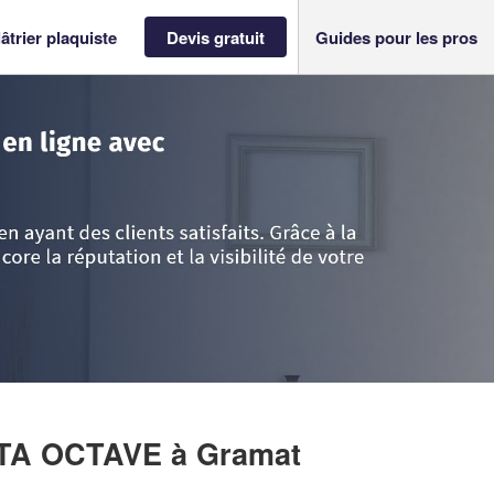
âtrier plaquiste
Devis gratuit
Guides pour les pros
ot
>
Gramat
>
Société FERNANDES PRATA OCTAVE
ATA OCTAVE
à Gramat