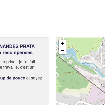
+
NANDES PRATA
−
n récompensés
eprise : je l'ai fait
i travaillé, c'est un
et soyez
oup de pouce