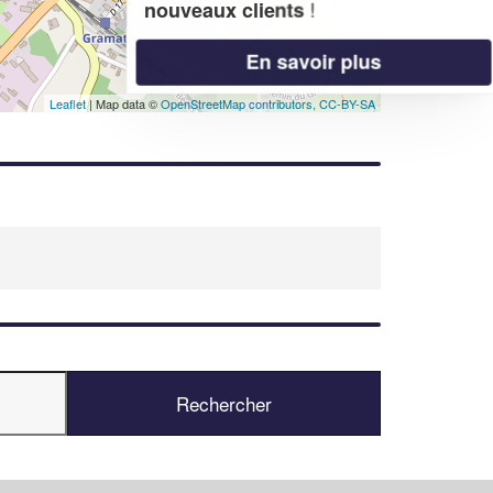
!
nouveaux clients
En savoir plus
Leaflet
| Map data ©
OpenStreetMap contributors,
CC-BY-SA