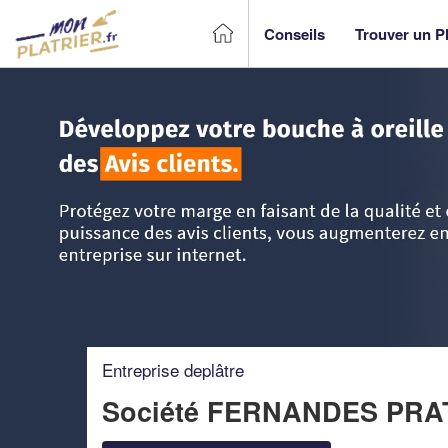
Conseils
Trouver un Pl
Accueil
>
Trouver un Plâtrier plaquiste
>
Midi-Pyrénées
>
L
Entreprise deplâtre
Société FERNANDES PR