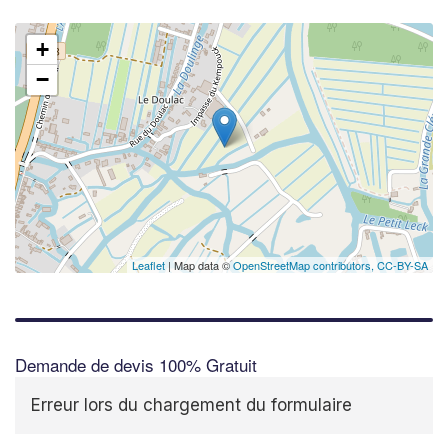
+
−
✕
Augme
vos
m
nouve
Leaflet
| Map data ©
OpenStreetMap contributors,
CC-BY-SA
Demande de devis 100% Gratuit
Erreur lors du chargement du formulaire