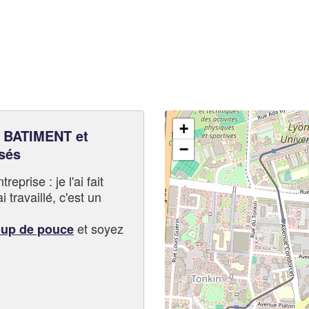
+
BATIMENT et
−
sés
eprise : je l'ai fait
i travaillé, c'est un
et soyez
oup de pouce