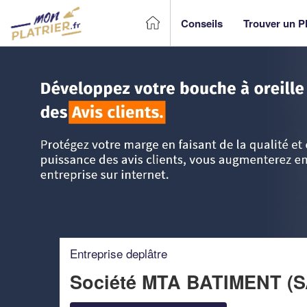
Conseils
Trouver un Pl
Accueil
>
Trouver un Plâtrier plaquiste
>
Rhône-Alpes
>
Rh
Entreprise deplâtre
Société MTA BATIMENT (