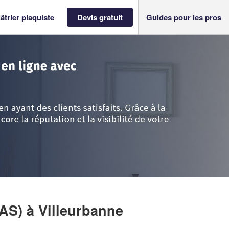
âtrier plaquiste
Devis gratuit
Guides pour les pros
ône
>
Villeurbanne
>
Société MTA BATIMENT (SAS)
SAS)
à Villeurbanne