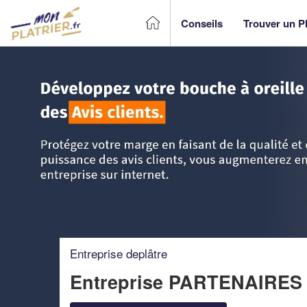
Conseils
Trouver un Pl
Accueil
>
Trouver un Plâtrier plaquiste
>
Languedoc-Roussil
Entreprise deplâtre
Entreprise PARTENAIRE