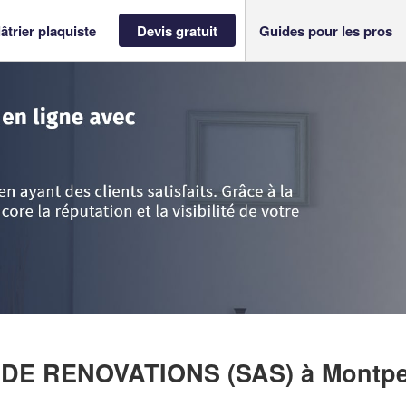
âtrier plaquiste
Devis gratuit
Guides pour les pros
lon
>
Hérault
>
Montpellier
>
Entreprise PARTENAIRES DE RENOVATIONS 
S DE RENOVATIONS (SAS)
à Montpe