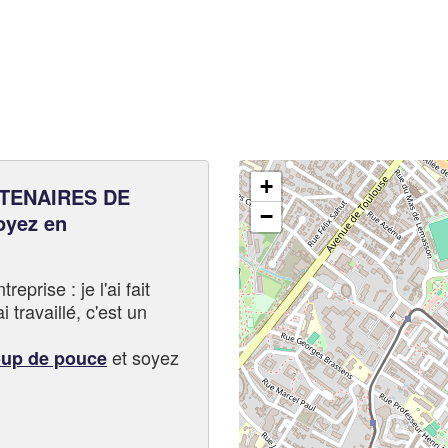
+
TENAIRES DE
−
oyez en
eprise : je l'ai fait
i travaillé, c'est un
et soyez
oup de pouce