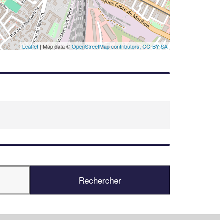
Leaflet
| Map data ©
OpenStreetMap contributors,
CC-BY-SA