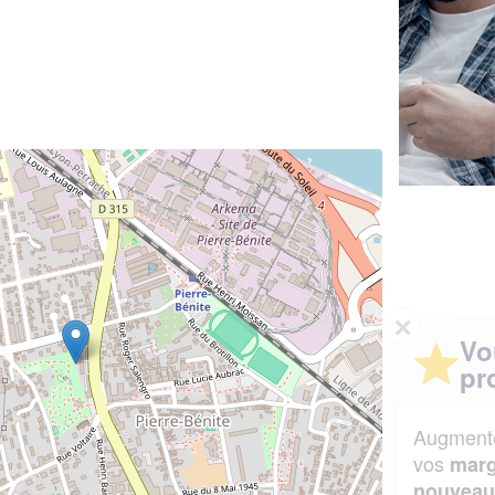
✕
Vous êtes un
professionnel ?
Augmentez votre
et
chiffre d'affaires
vos
tout en gagnant de
marges
!
nouveaux clients