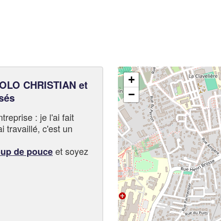
+
OLO CHRISTIAN et
−
sés
eprise : je l'ai fait
i travaillé, c'est un
et soyez
oup de pouce