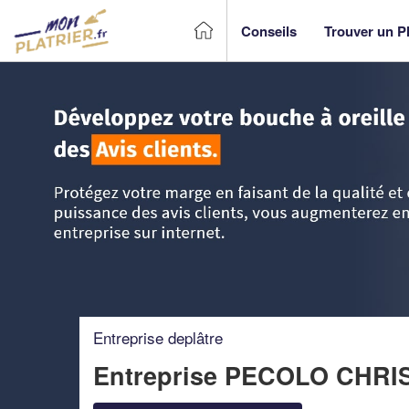
Conseils
Trouver un Pl
Accueil
>
Trouver un Plâtrier plaquiste
>
Rhône-Alpes
>
Rh
Entreprise deplâtre
Entreprise PECOLO CHR