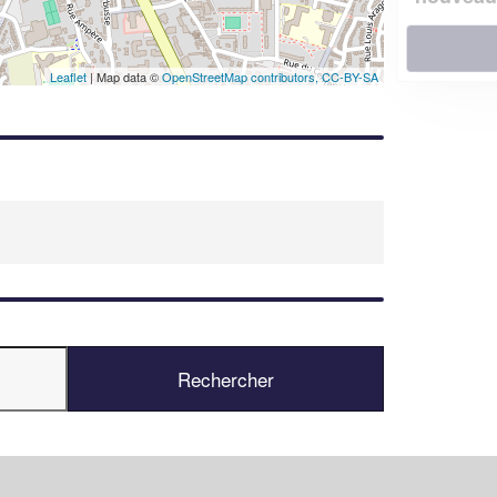
En savoir plus
Leaflet
| Map data ©
OpenStreetMap contributors,
CC-BY-SA