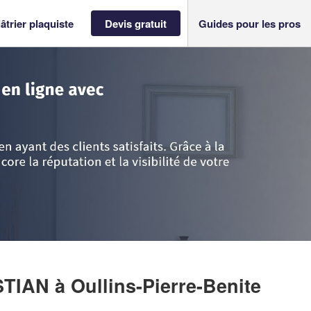
âtrier plaquiste
Devis gratuit
Guides pour les pros
ône
>
Oullins-Pierre-Benite
>
Entreprise PECOLO CHRISTIAN
ISTIAN
à Oullins-Pierre-Benite