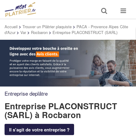
Toggle
Toggle
search
navigat
Accueil
>
Trouver un Plâtrier plaquiste
>
PACA - Provence Alpes Côte
d'Azur
>
Var
>
Rocbaron
>
Entreprise PLACONSTRUCT (SARL)
Entreprise deplâtre
Entreprise PLACONSTRUCT
(SARL)
à Rocbaron
Il s'agit de votre entreprise ?