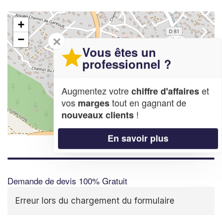
+
−
✕
Vous êtes un
professionnel ?
Augmentez votre
et
chiffre d'affaires
vos
tout en gagnant de
marges
!
nouveaux clients
Leaflet
| Map data ©
OpenStreetMap contributors,
CC-BY-SA
En savoir plus
Demande de devis 100% Gratuit
Erreur lors du chargement du formulaire