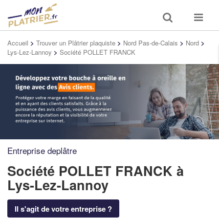
Toggle
Toggle
search
navigat
Accueil
>
Trouver un Plâtrier plaquiste
>
Nord Pas-de-Calais
>
Nord
>
Lys-Lez-Lannoy
>
Société POLLET FRANCK
Entreprise deplâtre
Société POLLET FRANCK
à
Lys-Lez-Lannoy
Il s'agit de votre entreprise ?