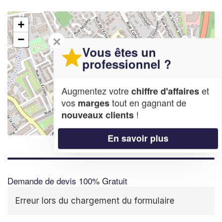
+
−
✕
Vous êtes un
professionnel ?
Augmentez votre
et
chiffre d'affaires
vos
tout en gagnant de
marges
!
nouveaux clients
Leaflet
| Map data ©
OpenStreetMap contributors,
CC-BY-SA
En savoir plus
Demande de devis 100% Gratuit
Erreur lors du chargement du formulaire