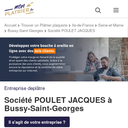
Toggle
Toggle
search
navigat
Accueil
>
Trouver un Plâtrier plaquiste
>
Ile-de-France
>
Seine-et-Marne
>
Bussy-Saint-Georges
>
Société POULET JACQUES
Entreprise deplâtre
Société POULET JACQUES
à
Bussy-Saint-Georges
Il s'agit de votre entreprise ?