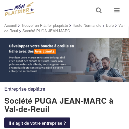
Toggle
Toggle
search
navigat
Accueil
>
Trouver un Plâtrier plaquiste
>
Haute Normandie
>
Eure
>
Val-
de-Reuil
>
Société PUGA JEAN-MARC
Entreprise deplâtre
Société PUGA JEAN-MARC
à
Val-de-Reuil
Il s'agit de votre entreprise ?