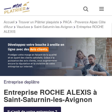
Toggle
Toggle
search
navigat
Accueil
>
Trouver un Plâtrier plaquiste
>
PACA - Provence Alpes Côte
d'Azur
>
Vaucluse
>
Saint-Saturnin-les-Avignon
>
Entreprise ROCHE
ALEXIS
Entreprise deplâtre
Entreprise ROCHE ALEXIS
à
Saint-Saturnin-les-Avignon
Il s'agit de votre entreprise ?