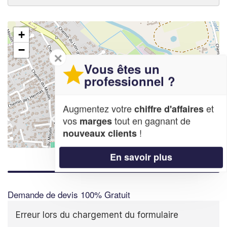
+
−
✕
Vous êtes un
professionnel ?
Augmentez votre
et
chiffre d'affaires
vos
tout en gagnant de
marges
!
nouveaux clients
Leaflet
| Map data ©
OpenStreetMap contributors,
CC-BY-SA
En savoir plus
Demande de devis 100% Gratuit
Erreur lors du chargement du formulaire