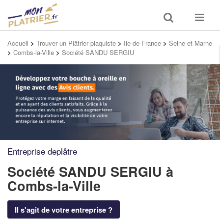
Toggle
Toggle
search
navigat
Accueil
>
Trouver un Plâtrier plaquiste
>
Ile-de-France
>
Seine-et-Marne
>
Combs-la-Ville
>
Société SANDU SERGIU
Entreprise deplâtre
Société SANDU SERGIU
à
Combs-la-Ville
Il s'agit de votre entreprise ?