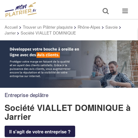
Toggle
Toggle
search
navigat
Accueil
>
Trouver un Plâtrier plaquiste
>
Rhône-Alpes
>
Savoie
>
Jarrier
>
Société VIALLET DOMINIQUE
Entreprise deplâtre
Société VIALLET DOMINIQUE
à
Jarrier
Il s'agit de votre entreprise ?