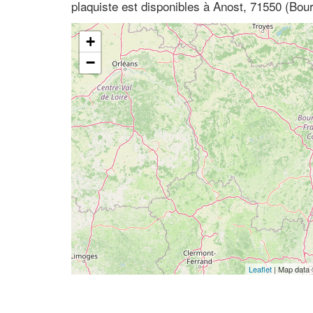
plaquiste est disponibles à Anost, 71550 (Bou
+
−
Leaflet
| Map data