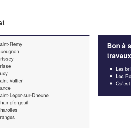
st
aint-Remy
Bon à s
ueugnon
travau
rissey
risse
Les br
uxy
Les Re
aint-Vallier
Qu’est
ance
aint-Leger-sur-Dheune
hampforgeuil
harolles
ranges