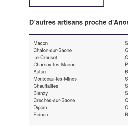
D’autres artisans proche d'Ano
Macon
S
Chalon-sur-Saone
G
Le-Creusot
C
Charnay-les-Macon
P
Autun
B
Montceau-les-Mines
S
Chauffailles
S
Blanzy
S
Creches-sur-Saone
C
Digoin
C
Epinac
B