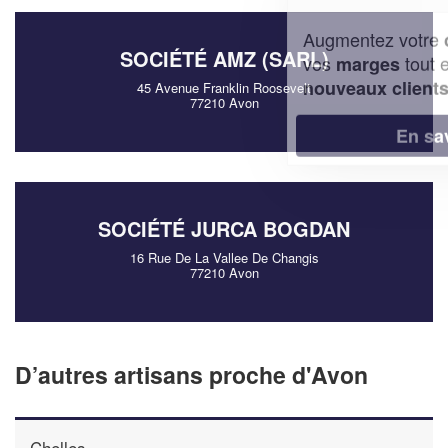
Augmentez votre
et
chiffre d'affaires
SOCIÉTÉ AMZ (SARL)
vos
tout en gagnant de
marges
!
nouveaux clients
45 Avenue Franklin Roosevelt
77210 Avon
En savoir plus
SOCIÉTÉ JURCA BOGDAN
16 Rue De La Vallee De Changis
77210 Avon
D’autres artisans proche d'Avon
Chelles