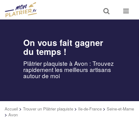
Toggle
Toggle
search
navigat
On vous fait gagner
du temps !
Plâtrier plaquiste à Avon : Trouvez
rapidement les meilleurs artisans
autour de moi
Accueil
>
Trouver un Plâtrier plaquiste
>
Ile-de-France
>
Seine-et-Marne
>
Avon