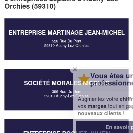
Orchies (59310)
ENTREPRISE MARTINAGE JEAN-MICHEL
528 Rue Du Pont
59310 Auchy-Lez-Orchies
✕
Vous êtes un
professionnel ?
SOCIÉTÉ MORALES NICOLAS
396 Rue Du Hem
59310 Auchy-Lez-Orchies
Augmentez votre
et
chiffre d'affaires
vos
tout en gagnant de
marges
!
nouveaux clients
En savoir plus