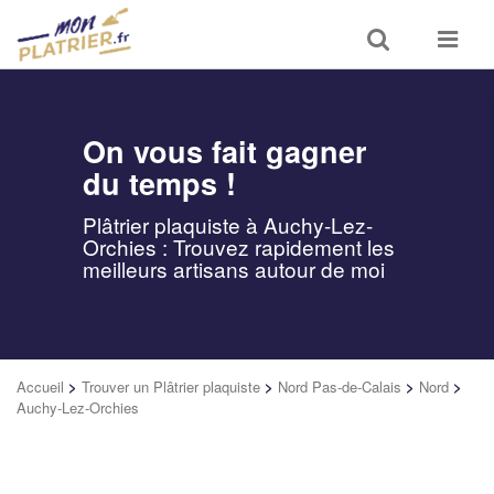
Toggle
Toggle
search
navigat
On vous fait gagner
du temps !
Plâtrier plaquiste à Auchy-Lez-
Orchies : Trouvez rapidement les
meilleurs artisans autour de moi
Accueil
>
Trouver un Plâtrier plaquiste
>
Nord Pas-de-Calais
>
Nord
>
Auchy-Lez-Orchies