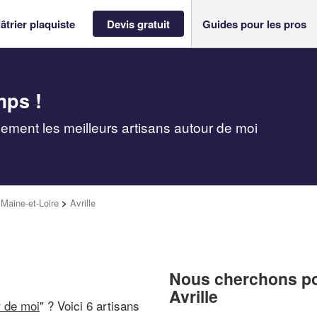
âtrier plaquiste
Devis gratuit
Guides pour les pros
mps !
pidement les meilleurs artisans autour de moi
>
Maine-et-Loire
>
Avrille
Nous cherchons pou
Avrille
r de moi
" ? Voici 6 artisans