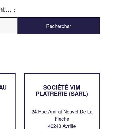
ent… :
✕
Vous êtes un
professionnel ?
AU
SOCIÉTÉ VIM
PLATRERIE (SARL)
Augmentez votre
chiffre d'affa
vos
tout en gagnant d
marges
!
nouveaux clients
24 Rue Amiral Nouvel De La
Fleche
En savoir plus
49240 Avrille