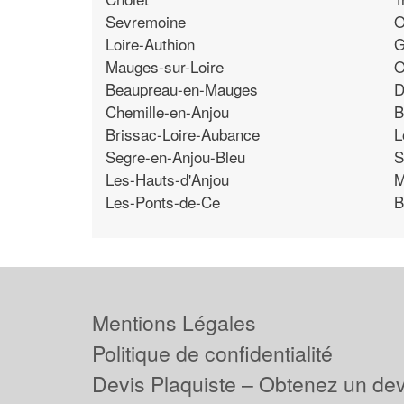
Sevremoine
O
Loire-Authion
G
Mauges-sur-Loire
O
Beaupreau-en-Mauges
D
Chemille-en-Anjou
B
Brissac-Loire-Aubance
L
Segre-en-Anjou-Bleu
S
Les-Hauts-d'Anjou
M
Les-Ponts-de-Ce
B
Mentions Légales
Politique de confidentialité
Devis Plaquiste – Obtenez un dev