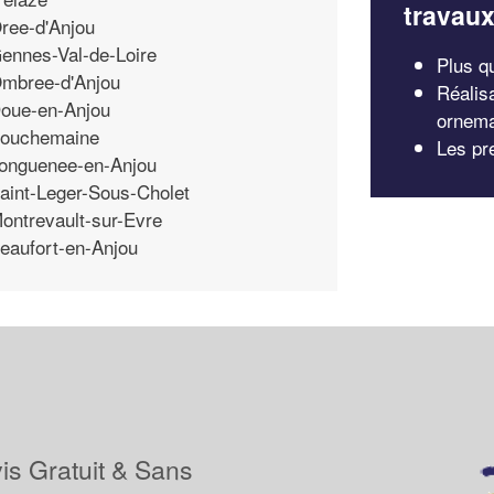
travau
ree-d'Anjou
ennes-Val-de-Loire
Plus qu
mbree-d'Anjou
Réalis
oue-en-Anjou
ornema
ouchemaine
Les pre
onguenee-en-Anjou
aint-Leger-Sous-Cholet
ontrevault-sur-Evre
eaufort-en-Anjou
is Gratuit & Sans