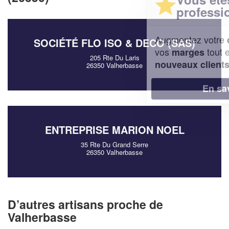
professionnel ?
Augmentez votre
et
chiffre d'affaires
SOCIÉTÉ FLO ISO & DECO (SAS)
vos
tout en gagnant de
marges
205 Rte Du Laris
!
nouveaux clients
26350 Valherbasse
En savoir plus
ENTREPRISE MARION NOEL
35 Rte Du Grand Serre
26350 Valherbasse
D’autres artisans proche de
Valherbasse