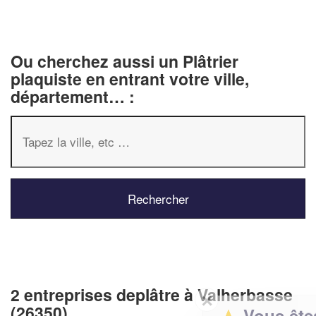
Ou cherchez aussi un Plâtrier
plaquiste en entrant votre ville,
département… :
2 entreprises deplâtre à Valherbasse
✕
(26350)
Vous êtes un