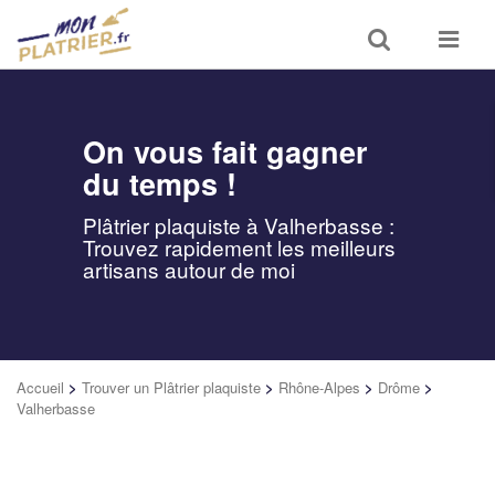
Toggle
Toggle
search
navigat
On vous fait gagner
du temps !
Plâtrier plaquiste à Valherbasse :
Trouvez rapidement les meilleurs
artisans autour de moi
Accueil
>
Trouver un Plâtrier plaquiste
>
Rhône-Alpes
>
Drôme
>
Valherbasse