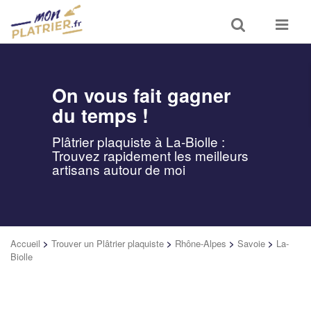
Toggle
Toggle
search
navigat
On vous fait gagner
du temps !
Plâtrier plaquiste à La-Biolle :
Trouvez rapidement les meilleurs
artisans autour de moi
Accueil
>
Trouver un Plâtrier plaquiste
>
Rhône-Alpes
>
Savoie
>
La-
Biolle