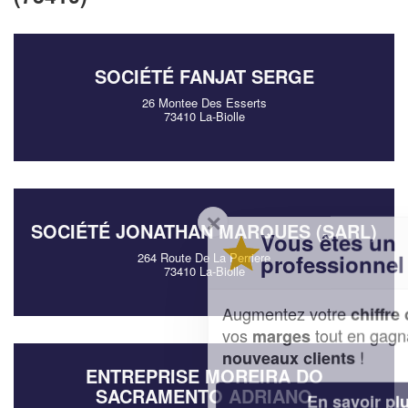
SOCIÉTÉ FANJAT SERGE
26 Montee Des Esserts
73410 La-Biolle
✕
SOCIÉTÉ JONATHAN MARQUES (SARL)
Vous êtes un
professionnel ?
264 Route De La Perriere
73410 La-Biolle
Augmentez votre
et
chiffre d'affaires
vos
tout en gagnant de
marges
!
nouveaux clients
ENTREPRISE MOREIRA DO
SACRAMENTO ADRIANO
En savoir plus