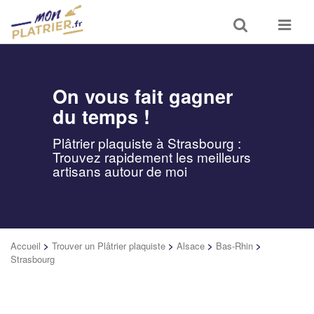
Toggle
Toggle
search
navigat
On vous fait gagner
du temps !
Plâtrier plaquiste à Strasbourg :
Trouvez rapidement les meilleurs
artisans autour de moi
Accueil
>
Trouver un Plâtrier plaquiste
>
Alsace
>
Bas-Rhin
>
Strasbourg