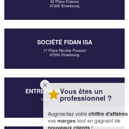
32 Place Erasme
67200 Strasbourg
SOCIÉTÉ FIDAN ISA
17 Place Nicolas Poussin
67200 Strasbourg
✕
Vous êtes un
ENTREPRISE KALANA (SAS)
professionnel ?
133 Route D'oberhausbergen
67200 Strasbourg
Augmentez votre
et
chiffre d'affaires
vos
tout en gagnant de
marges
!
nouveaux clients