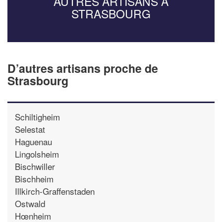
AUTRES ARTISANS À
STRASBOURG
D’autres artisans proche de
Strasbourg
Schiltigheim
Selestat
Haguenau
Lingolsheim
Bischwiller
Bischheim
Illkirch-Graffenstaden
Ostwald
Hœnheim