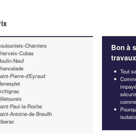
rix
oulounieix-Chamiers
Bon à s
herveix-Cubas
travau
oulin-Neuf
hancelade
Tout sa
aint-Pierre-d'Eyraud
Commen
enesplet
impayée
rchignac
sécuris
illetoureix
comme 
aint-Paul-la-Roche
Pourquo
aint-Antoine-de-Breuilh
isolati
iberac