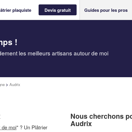
âtrier plaquiste
Devis gratuit
Guides pour les pros
mps !
idement les meilleurs artisans autour de moi
gne
>
Audrix
x
Nous cherchons pou
Audrix
r de moi
" ? Un Plâtrier