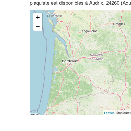
plaquiste est disponibles à Audrix, 24260 (Aq
+
−
Leaflet
| Map data