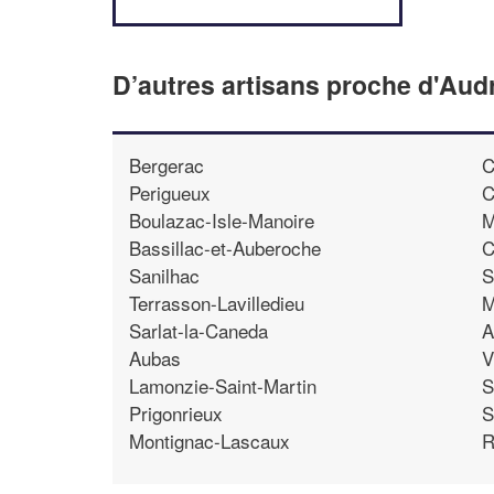
D’autres artisans proche d'Aud
Bergerac
C
Perigueux
C
Boulazac-Isle-Manoire
M
Bassillac-et-Auberoche
C
Sanilhac
S
Terrasson-Lavilledieu
M
Sarlat-la-Caneda
A
Aubas
V
Lamonzie-Saint-Martin
S
Prigonrieux
S
Montignac-Lascaux
R