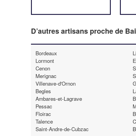
D’autres artisans proche de B
Bordeaux
L
Lormont
E
Cenon
S
Merignac
S
Villenave-d'Ornon
G
Begles
L
Ambares-et-Lagrave
B
Pessac
M
Floirac
B
Talence
C
Saint-Andre-de-Cubzac
B