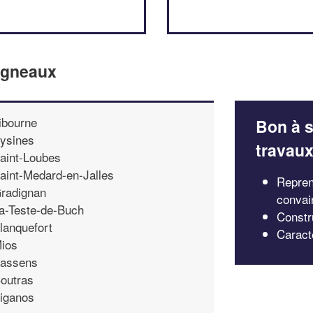
aigneaux
ibourne
Bon à s
ysines
travau
aint-Loubes
aint-Medard-en-Jalles
Repren
radignan
convai
a-Teste-de-Buch
Constr
lanquefort
Caract
ios
assens
outras
iganos