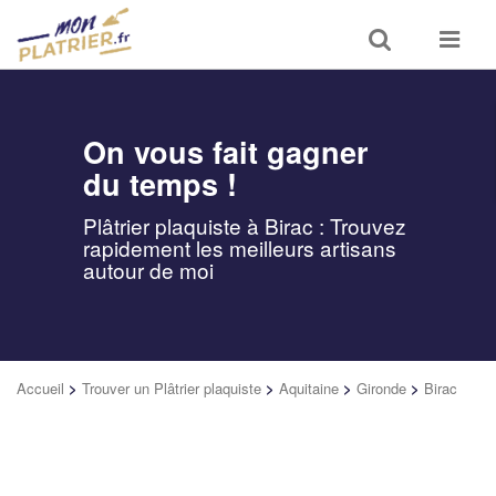
Toggle
Toggle
search
navigat
On vous fait gagner
du temps !
Plâtrier plaquiste à Birac : Trouvez
rapidement les meilleurs artisans
autour de moi
Accueil
>
Trouver un Plâtrier plaquiste
>
Aquitaine
>
Gironde
>
Birac