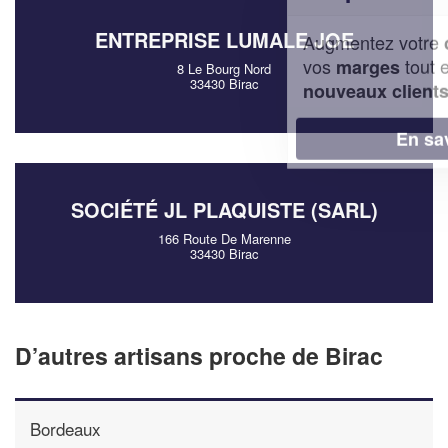
ENTREPRISE LUMALE JOE
Augmentez votre
et
chiffre d'affaires
vos
tout en gagnant de
marges
8 Le Bourg Nord
33430 Birac
!
nouveaux clients
En savoir plus
SOCIÉTÉ JL PLAQUISTE (SARL)
166 Route De Marenne
33430 Birac
D’autres artisans proche de Birac
Bordeaux