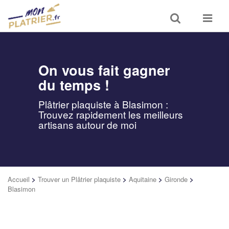
Toggle
Toggle
search
navigat
On vous fait gagner
du temps !
Plâtrier plaquiste à Blasimon :
Trouvez rapidement les meilleurs
artisans autour de moi
Accueil
>
Trouver un Plâtrier plaquiste
>
Aquitaine
>
Gironde
>
Blasimon