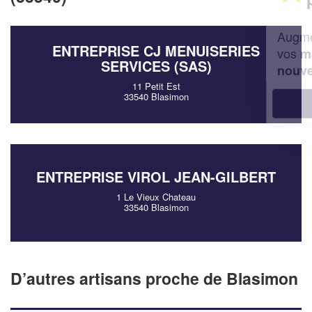
Augmentez votre
et
chiffre d'affaires
ENTREPRISE CJ MENUISERIES
vos
tout en gagnant de
marges
SERVICES (SAS)
!
nouveaux clients
11 Petit Est
33540 Blasimon
En savoir plus
ENTREPRISE VIROL JEAN-GILBERT
1 Le Vieux Chateau
33540 Blasimon
D’autres artisans proche de Blasimon