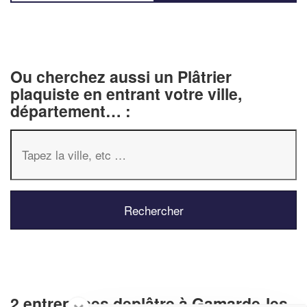
Ou cherchez aussi un Plâtrier
plaquiste en entrant votre ville,
département… :
2 entreprises deplâtre à Gamarde-les-