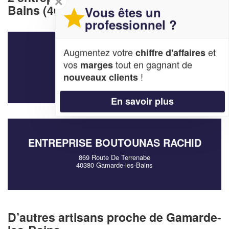
✕
Bains (40380)
Vous êtes un
professionnel ?
Augmentez votre
et
chiffre d'affaires
SOCIÉTÉ LABY ARIEL
vos
tout en gagnant de
marges
1021 Route Du Marensin
!
nouveaux clients
40380 Gamarde-les-Bains
En savoir plus
ENTREPRISE BOUTOUNAS RACHID
869 Route De Terrenabe
40380 Gamarde-les-Bains
D’autres artisans proche de Gamarde-