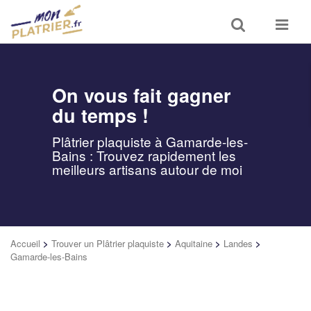
Toggle
Toggle
search
navigat
On vous fait gagner
du temps !
Plâtrier plaquiste à Gamarde-les-
Bains : Trouvez rapidement les
meilleurs artisans autour de moi
Accueil
>
Trouver un Plâtrier plaquiste
>
Aquitaine
>
Landes
>
Gamarde-les-Bains