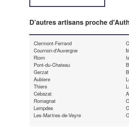
D’autres artisans proche d'Aut
Clermont-Ferrand
C
Cournon-d'Auvergne
M
Riom
I
Pont-du-Chateau
B
Gerzat
B
Aubiere
L
Thiers
L
Cebazat
A
Romagnat
O
Lempdes
C
Les-Martres-de-Veyre
O