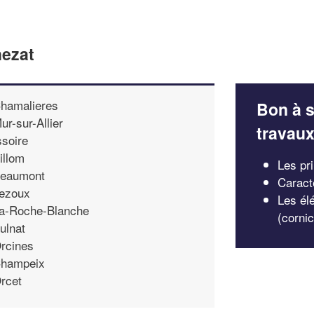
hezat
hamalieres
Bon à s
ur-sur-Allier
travau
ssoire
illom
Les pri
eaumont
Caract
ezoux
Les él
a-Roche-Blanche
(corni
ulnat
rcines
hampeix
rcet