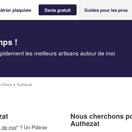
âtrier plaquiste
Devis gratuit
Guides pour les pros
mps !
rapidement les meilleurs artisans autour de moi
e-Dôme
>
Authezat
zat
Nous cherchons pou
Authezat
r de moi
" ? Un Plâtrier