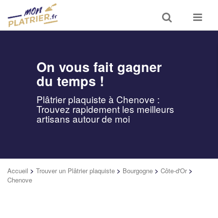
Toggle
Toggle
search
navigat
On vous fait gagner
du temps !
Plâtrier plaquiste à Chenove :
Trouvez rapidement les meilleurs
artisans autour de moi
Accueil
>
Trouver un Plâtrier plaquiste
>
Bourgogne
>
Côte-d'Or
>
Chenove