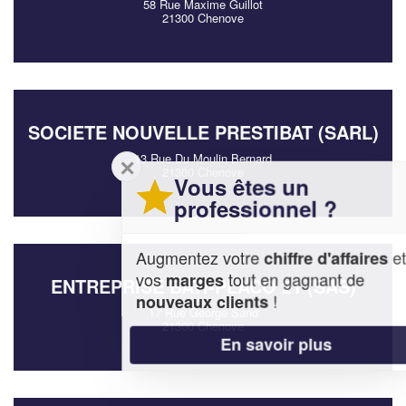
58 Rue Maxime Guillot
21300 Chenove
SOCIETE NOUVELLE PRESTIBAT (SARL)
13 Rue Du Moulin Bernard
✕
21300 Chenove
Vous êtes un
professionnel ?
Augmentez votre
et
chiffre d'affaires
vos
tout en gagnant de
marges
ENTREPRISE BATI-PLACO 21 (SAS)
!
nouveaux clients
17 Rue George Sand
21300 Chenove
En savoir plus