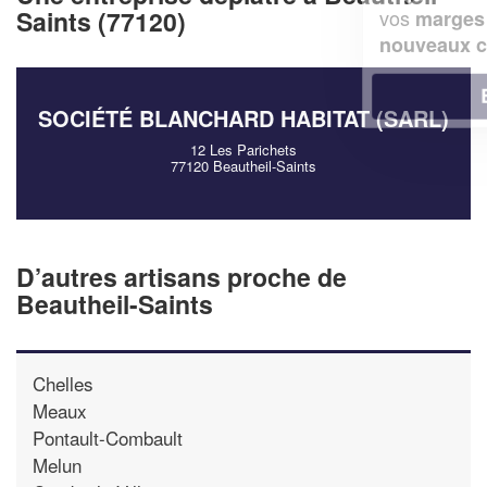
vos
tout en gagnant de
Saints (77120)
marges
!
nouveaux clients
En savoir plus
SOCIÉTÉ BLANCHARD HABITAT (SARL)
12 Les Parichets
77120 Beautheil-Saints
D’autres artisans proche de
Beautheil-Saints
Chelles
Meaux
Pontault-Combault
Melun