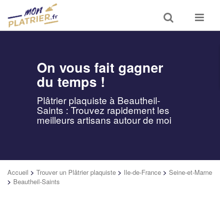
Toggle
Toggle
search
navigat
On vous fait gagner
du temps !
Plâtrier plaquiste à Beautheil-
Saints : Trouvez rapidement les
meilleurs artisans autour de moi
Accueil
>
Trouver un Plâtrier plaquiste
>
Ile-de-France
>
Seine-et-Marne
>
Beautheil-Saints