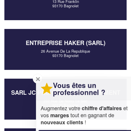
13 Rue Franklin
93170 Bagnolet
ENTREPRISE HAKER (SARL)
26 Avenue De La Republique
93170 Bagnolet
✕
Vous êtes un
professionnel ?
SARL JC PRO GENERAL DE BATIMENT
232 Rue De Noisy Le Sec
93170 Bagnolet
Augmentez votre
et
chiffre d'affaires
vos
tout en gagnant de
marges
!
nouveaux clients