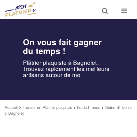
Toggle
Toggle
search
navigat
On vous fait gagner
du temps !
Plâtrier plaquiste à Bagnolet :
Trouvez rapidement les meilleurs
artisans autour de moi
Accueil
>
Trouver un Plâtrier plaquiste
>
Ile-de-France
>
Seine St Denis
>
Bagnolet