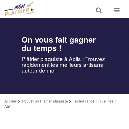
Toggle
Toggle
search
navigat
On vous fait gagner
du temps !
Plâtrier plaquiste à Ablis : Trouvez
rapidement les meilleurs artisans
autour de moi
Accueil
>
Trouver un Plâtrier plaquiste
>
Ile-de-France
>
Yvelines
>
Ablis