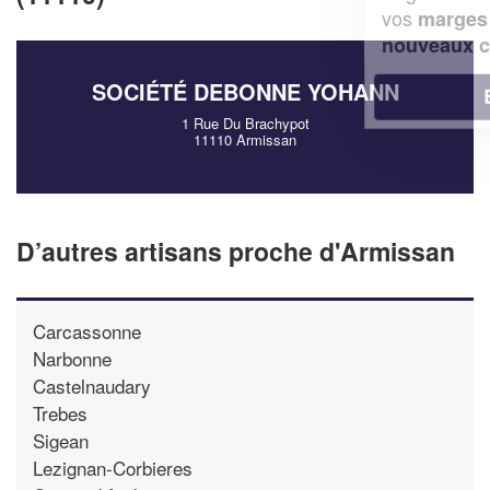
vos
tout en gagnant de
marges
!
nouveaux clients
SOCIÉTÉ DEBONNE YOHANN
En savoir plus
1 Rue Du Brachypot
11110 Armissan
D’autres artisans proche d'Armissan
Carcassonne
Narbonne
Castelnaudary
Trebes
Sigean
Lezignan-Corbieres