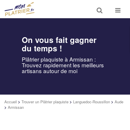
Toggle
Toggle
search
navigat
On vous fait gagner
du temps !
Plâtrier plaquiste à Armissan :
Trouvez rapidement les meilleurs
artisans autour de moi
Accueil
>
Trouver un Plâtrier plaquiste
>
Languedoc-Roussillon
>
Aude
>
Armissan