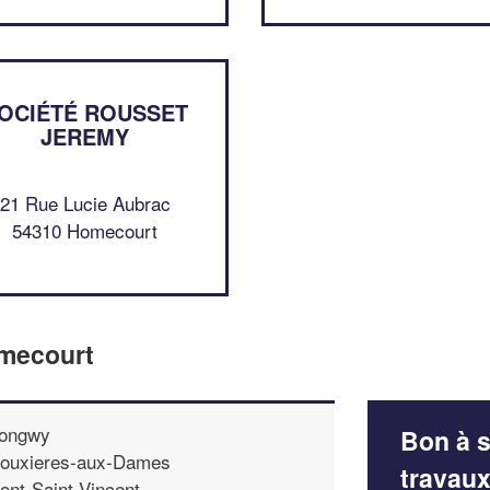
OCIÉTÉ ROUSSET
JEREMY
21 Rue Lucie Aubrac
54310 Homecourt
omecourt
ongwy
Bon à s
ouxieres-aux-Dames
travau
ont-Saint-Vincent