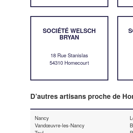
SOCIÉTÉ WELSCH
S
BRYAN
18 Rue Stanislas
54310 Homecourt
D’autres artisans proche de H
Nancy
L
Vandœuvre-les-Nancy
B
Toul
P