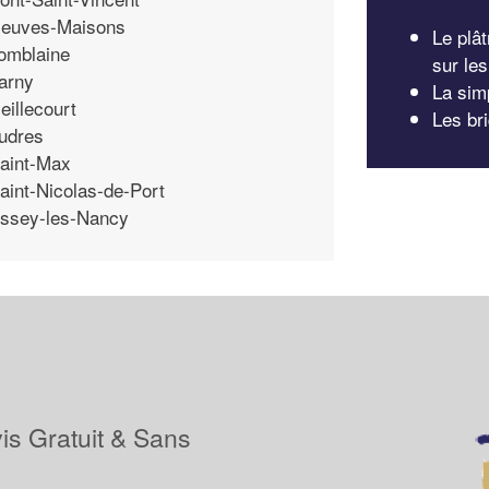
euves-Maisons
Le plât
omblaine
sur le
arny
La simp
eillecourt
Les br
udres
aint-Max
aint-Nicolas-de-Port
ssey-les-Nancy
is Gratuit & Sans