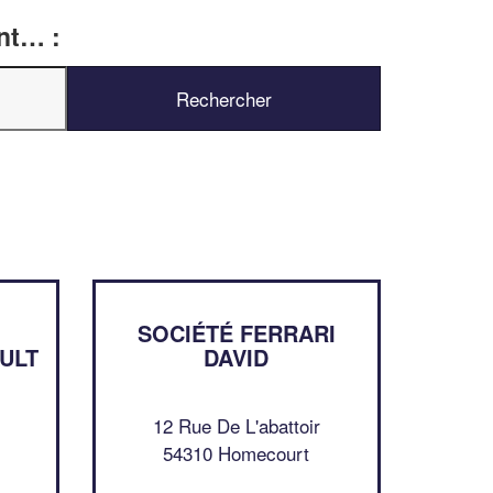
ent… :
✕
Vous êtes un
professionnel ?
SOCIÉTÉ FERRARI
ULT
DAVID
Augmentez votre
chiffre d'affa
vos
tout en gagnant d
marges
!
nouveaux clients
12 Rue De L'abattoir
54310 Homecourt
En savoir plus