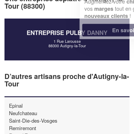
Augmentez votre
et
chiffre d'affaires
Tour (88300)
vos
tout en gagnant de
marges
!
nouveaux clients
En savoir plus
ENTREPRISE PULBY DANNY
1 Rue Larousse
88300 Autigny-la-Tour
D’autres artisans proche d'Autigny-la-
Tour
Epinal
Neufchateau
Saint-Die-des-Vosges
Remiremont