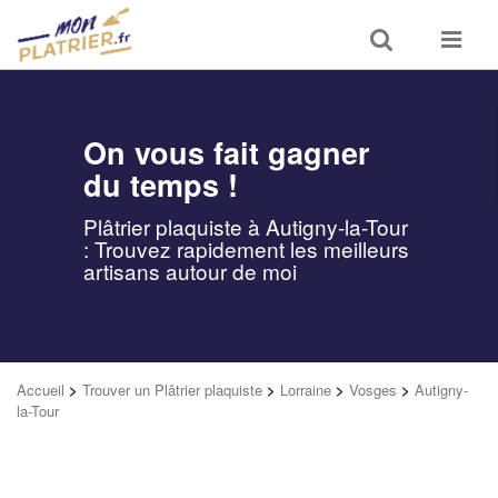
Toggle
Toggle
search
navigat
On vous fait gagner
du temps !
Plâtrier plaquiste à Autigny-la-Tour
: Trouvez rapidement les meilleurs
artisans autour de moi
Accueil
>
Trouver un Plâtrier plaquiste
>
Lorraine
>
Vosges
>
Autigny-
la-Tour