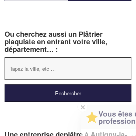
Ou cherchez aussi un Plâtrier
plaquiste en entrant votre ville,
département… :
✕
Vous êtes un
professionnel ?
Une entreprise deplâtre à Autigny-la-