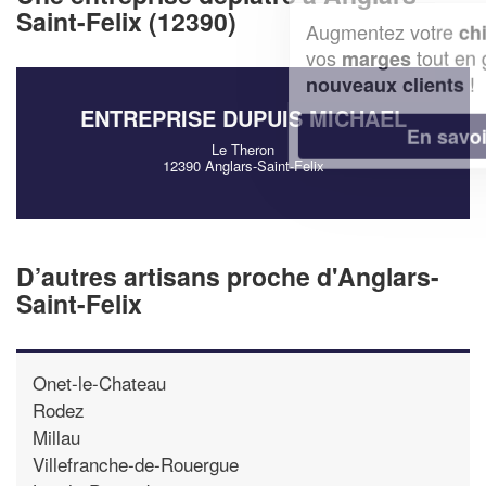
Saint-Felix (12390)
Augmentez votre
et
chiffre d'affaires
vos
tout en gagnant de
marges
!
nouveaux clients
ENTREPRISE DUPUIS MICHAEL
En savoir plus
Le Theron
12390 Anglars-Saint-Felix
D’autres artisans proche d'Anglars-
Saint-Felix
Onet-le-Chateau
Rodez
Millau
Villefranche-de-Rouergue