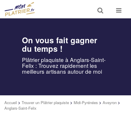
Toggle
Toggle
search
navigat
On vous fait gagner
du temps !
Plâtrier plaquiste à Anglars-Saint-
Felix : Trouvez rapidement les
meilleurs artisans autour de moi
Accueil
>
Trouver un Plâtrier plaquiste
>
Midi-Pyrénées
>
Aveyron
>
Anglars-Saint-Felix