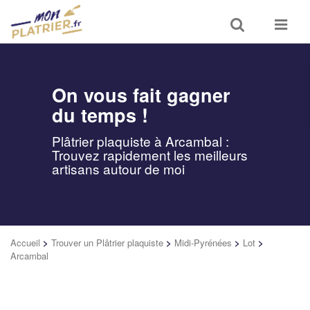
Toggle
Toggle
search
navigat
On vous fait gagner
du temps !
Plâtrier plaquiste à Arcambal :
Trouvez rapidement les meilleurs
artisans autour de moi
Accueil
>
Trouver un Plâtrier plaquiste
>
Midi-Pyrénées
>
Lot
>
Arcambal